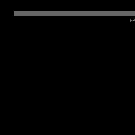
[
ad
[